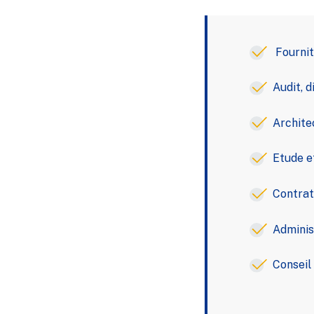
Fournitu
Audit, d
Architec
Etude et
Contrats
Administ
Conseil 