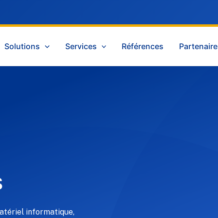
Solutions
Services
Références
Partenair
s
tériel informatique,