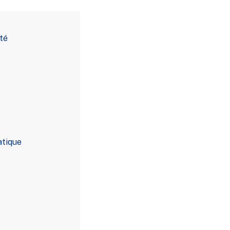
té
atique