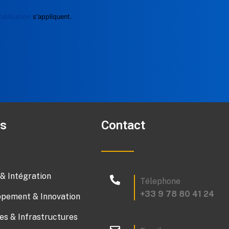
utilisation
s'appliquent.
es
Contact
 & Intégration
Télephone
+33 9 78 80 41 24
pement & Innovation
s & Infrastructures