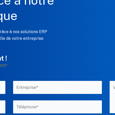
ce à notre
que
âce à nos solutions ERP
ille de votre entreprise
t !