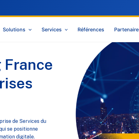
Solutions
Services
Références
Partenair
 France
rises
rise de Services du
ui se positionne
mation digitale.