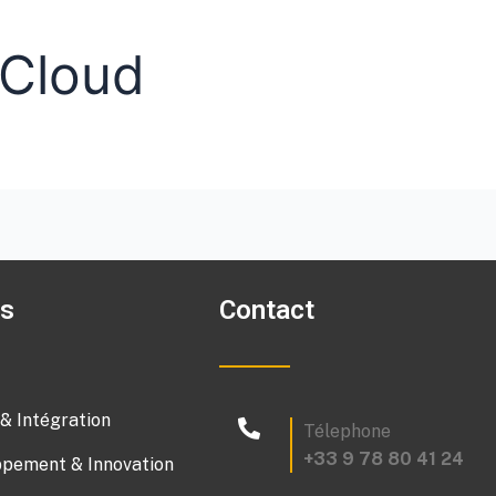
 Cloud
es
Contact
 & Intégration
Télephone
+33 9 78 80 41 24
pement & Innovation