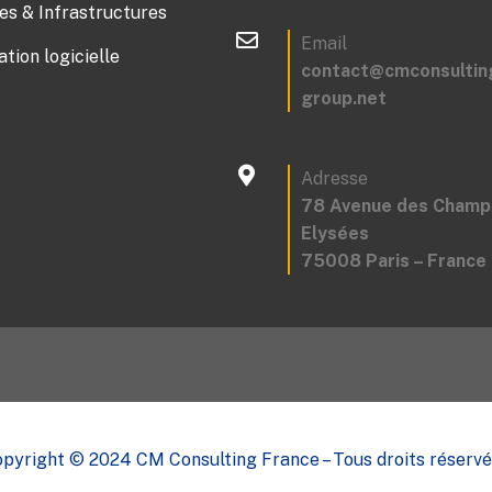
s & Infrastructures
Email
ation logicielle
contact@cmconsultin
group.net
Adresse
78 Avenue des Champ
Elysées
75008 Paris – France
pyright © 2024 CM Consulting France – Tous droits réservé