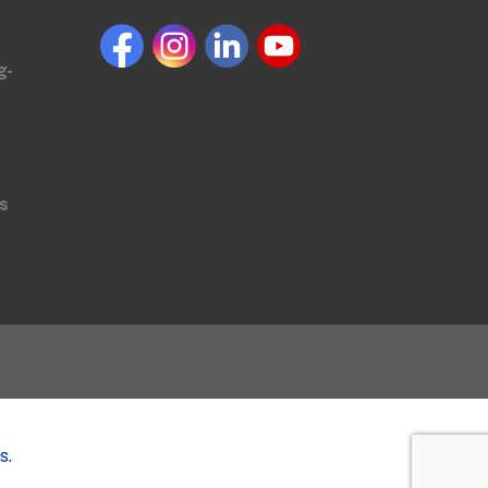
g-
s
s.