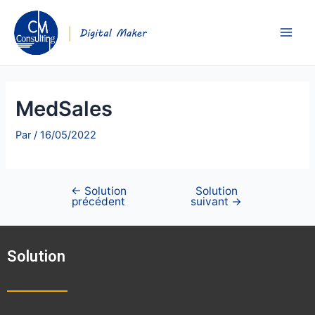
MedSales
Par
/
16/05/2022
←
Solution
Solution
précédent
suivant
→
Solution