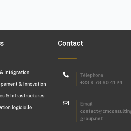
es
Contact
 & Intégration
Télephone
+33 9 78 80 41 24
pement & Innovation
s & Infrastructures
Email
ation logicielle
contact@cmconsultin
group.net